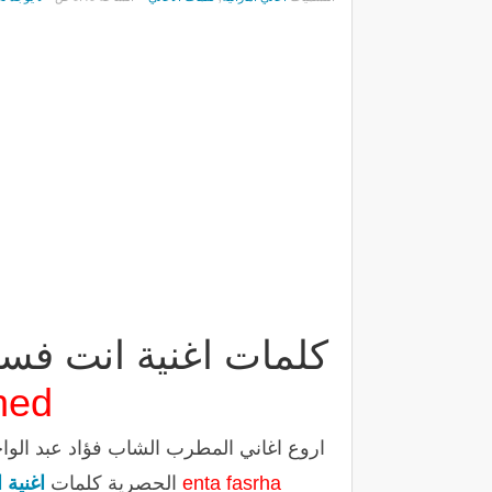
كلمات اغنية انت فسر
hed
اروع اغاني المطرب الشاب فؤاد عبد الو
enta fasrha
الحصرية كلمات
اغنية