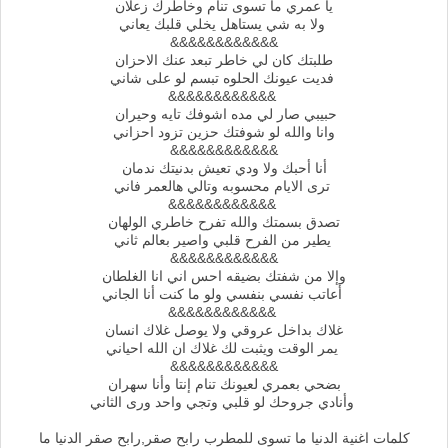
يا عمري ما تسوى تنام وخاطرك زعلان
ولا به شي يستاهل يخلي قلبك يعاني
&&&&&&&&&&&&
طلبتك كان لي خاطر تبعد عنك الاحزان
فديت عيونك الحلوه تبسم لو على شاني
&&&&&&&&&&&&
حبيبي صار لي مده اشوفك تايه وحيران
وانا والله لو شوفتك حزين تزود احزاني
&&&&&&&&&&&&
أنا أحبك ولا ودي تعيش بدنيتك ندمان
ترى الايام محسوبه وتالي هالعمر فاني
&&&&&&&&&&&&
تصدق بسمتك والله تفرح خاطري الولهان
يطير من الفرح قلبي واصير بعالم ثاني
&&&&&&&&&&&&
وإلا من شفتك بضيقه احس اني انا الغلطان
أعاتب نفسي بنفسي ولو ما كنت أنا الجاني
&&&&&&&&&&&&
غلاك بداخل عروقي ولا يوصل غلاك انسان
يمر الوقت ويثبت لك غلاك ان الله احياني
&&&&&&&&&&&&
بضحي بعمري لعيونك تنام إنتا وأنا سهران
وأنادي جروحك لو قلبي وتجي واحد ورى الثاني
كلمات اغنية الدنيا ما تسوى للمطرب رابح صقر,رابح صقر الدنيا ما