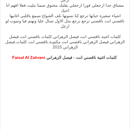
مشتاق جدا ارجعلي فورا ارجعلي بقلبك مخنوق صمتا مليت فعلا افهم انا
احبك
اشياء صغيرة حياتها ترجع كنا نسويها نلف الشواع نسمع ياقلبي اغانيها
ناقصني انت ناقصني ترجع ترجع مثل الاول تسال عليا وتهتم فيا وتموت لو
ازعل
كلمات اغنية ناقصني انت فيصل الزهراني,كلمات ناقصني انت فيصل
الزهراني,فيصل الزهراني,ناقصني انت مكتوبة,ناقصني انت كلمات,فيصل
الزهراني 2015
كلمات اغنية ناقصني انت - فيصل الزهراني
Faisal Al Zahrani