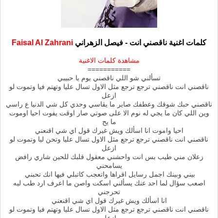
كلمات اغنية ناقصني انت - فيصل الزهراني
Faisal Al Zahrani
مشاهدة كلمات الاغنية
===========
تسألني شو اللي ناقصني يوم يا حبيبي
ناقصني انت ناقصني ترجع ترجع مثل الاول تسال عليا وتهتم فيا وتموت لو
ازعل
ناقصني حبك شوقك وعطفك صاير ما يقاسي وحدي كل شي الدنيا ع راسي
وين اللي كان ما يجي له نوم الا على صوتي صار اوقت يفوت احيا اوموت
ما يح
احيا واموت انا اسألك ويش غيرك قول اي شي اقنعني
ناقصني انت ناقصني ترجع ترجع مثل الاول تسال عليا وتحن ليا وتموت لو
ازعل
زعلان مني طيب بس انت واحشني معقول قلبك للحين شاري رافض
يسامحني
بيني وبينك اجمل رسايل اقراها واتعجب كاتبلي فيها انك تحبني
اصعب سؤال لما احد عنك يسألني اسكت واصن ما اعرف ارد طب ليه
تحرجني
انا اسألك ويش غيرك قول اي شي اقنعني
ناقصني انت ناقصني ترجع ترجع مثل الاول تسال عليا وتهتم فيا وتموت لو
ازعل