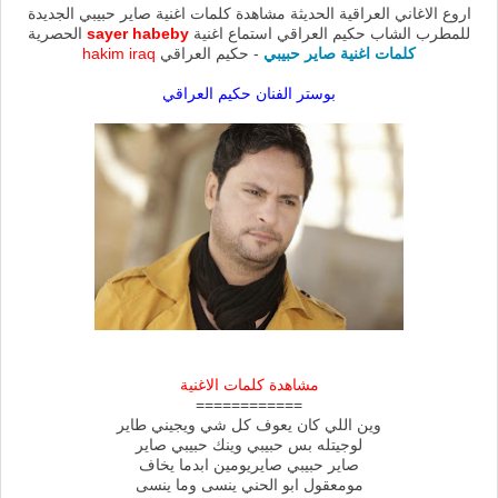
اروع الاغاني العراقية الحديثة مشاهدة كلمات اغنية صاير حبيبي الجديدة
للمطرب الشاب حكيم العراقي استماع اغنية
sayer habeby
الحصرية
كلمات اغنية صاير حبيبي
- حكيم العراقي
hakim iraq
بوستر الفنان حكيم العراقي
مشاهدة كلمات الاغنية
============
وين اللي كان يعوف كل شي ويجيني طاير
لوجيتله بس حبيبي وينك حبيبي صاير
صاير حبيبي صايريومين ابدما يخاف
مومعقول ابو الحني ينسى وما ينسى