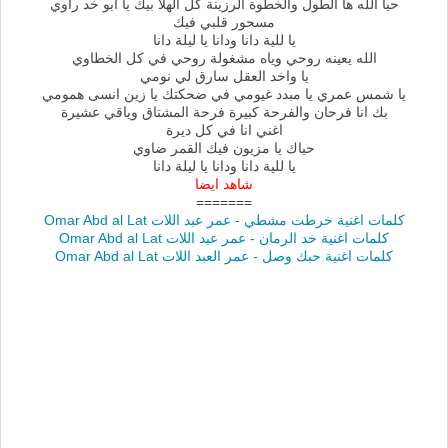
حيا الله ها الطول والخطوة الرزينة كل الهلا بيك يا ابو خد راوي
مسحور قلبي فيك
يا للية دانا ودانا يا ليلة دانا
الله يعينه روحي وياه مشغولة روحي في كل الخطاوي
يا واخد العقل سارق لي نومي
يا شمس عمري يا مبدد غيومي في ضحكتك يا زين انسى همومي
بك انا فرحان والفرحة كبيرة فرحة المشتاق وياقي عشيرة
اغني انا في كل ديرة
حياك يا مزيون فيك القمر ضاوي
يا للية دانا ودانا يا ليلة دانا
شاهد ايضا
=======
كلمات اغنية خرطت مشطي - عمر عبد اللات Omar Abd al Lat
كلمات اغنية خد الرمان - عمر عبد اللات Omar Abd al Lat
كلمات اغنية حبك وصل - عمر العبد اللات Omar Abd al Lat