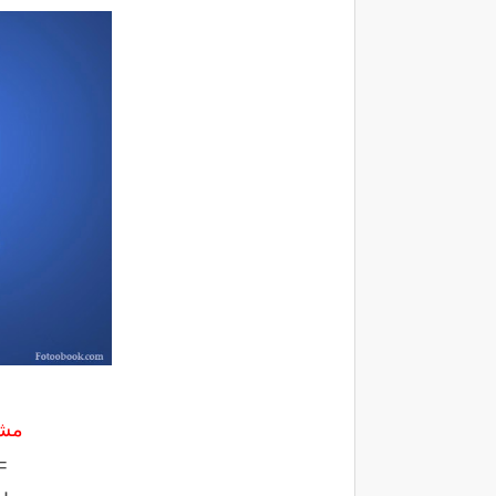
مشا
=