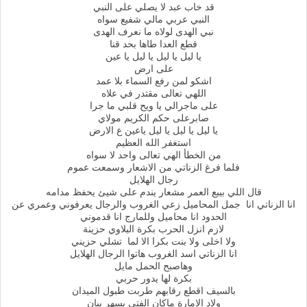
قد خاب عبد لا يصلي على النبي
النبي عربي مالي شفيع سواه
نبي الهدى لولاه ما نعرف الهدى
قطع العدا طاها بحد قنا
يا ليل يا ليل يا ليل يا عين
على ارض
اشكو لمن رفع السماء بلا عمد
اللهي تعالى مقتدر في علاه
على ماجرالي يا ويح قلبي ما جرا
صابرعلى حكم الكريم مولاي
يا ليل يا ليل يا ليل ياعين ع الارض
استغفر الله العظيم
من الخطأ الهي تعالى واحد لا سواه
فلما فرغ الزناتي من الاشعار وسمعت عموم
رجال الهلايل
قال اللي بيبع العمر مشعار يندم على شيئ يحفظ مدامه
انا الزناتي انا جمل المحاميل زعي الغروب والرجال يعرفوني وعمري عن
الحدود انا محاميل وللمارج انا قدموني
لازم انزل الحرب بكرة البلاوي حزينة
ولا اخلى ولا بنت بكرا الا لما تشلي حزيني
انا الزناتي اسد الغروب هاتوا الرجال الهلايل
وهاصبح الحمل مايل
بكرة لها يدور حربي
بالسيف اقطع رقابهم طربت طبول الميدان
ولاد الامارة ماكان الفتى يسهر يبان