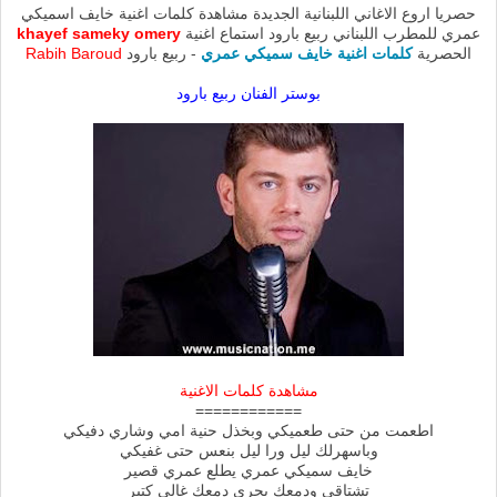
حصريا اروع الاغاني اللبنانية الجديدة مشاهدة كلمات اغنية خايف اسميكي
عمري للمطرب اللبناني ربيع بارود استماع اغنية
khayef sameky omery
الحصرية
كلمات اغنية خايف سميكي عمري
- ربيع بارود
Rabih Baroud
بوستر الفنان ربيع بارود
مشاهدة كلمات الاغنية
============
اطعمت من حتى طعميكي وبخذل حنية امي وشاري دفيكي
وباسهرلك ليل ورا ليل بنعس حتى غفيكي
خايف سميكي عمري يطلع عمري قصير
تشتاقي ودمعك يجري دمعك غالي كتير