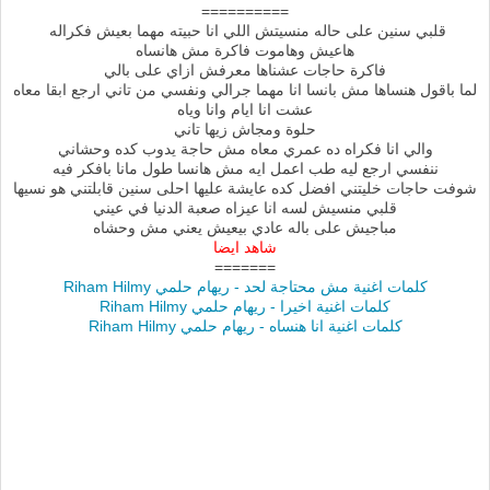
==========
قلبي سنين على حاله منسيتش اللي انا حبيته مهما بعيش فكراله
هاعيش وهاموت فاكرة مش هانساه
فاكرة حاجات عشناها معرفش ازاي على بالي
لما باقول هنساها مش بانسا انا مهما جرالي ونفسي من تاني ارجع ابقا معاه
عشت انا ايام وانا وياه
حلوة ومجاش زيها تاني
والي انا فكراه ده عمري معاه مش حاجة يدوب كده وحشاني
ننفسي ارجع ليه طب اعمل ايه مش هانسا طول مانا بافكر فيه
شوفت حاجات خليتني افضل كده عايشة عليها احلى سنين قابلتني هو نسيها
قلبي منسيش لسه انا عيزاه صعبة الدنيا في عيني
مباجيش على باله عادي بيعيش يعني مش وحشاه
شاهد ايضا
=======
كلمات اغنية مش محتاجة لحد - ريهام حلمي Riham Hilmy
كلمات اغنية اخيرا - ريهام حلمي Riham Hilmy
كلمات اغنية انا هنساه - ريهام حلمي Riham Hilmy