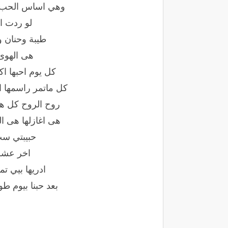
وهي اساس الحب رقت
لو ردت ا
طيبة وحنان
هى الهوى 
كل يوم احبها اكث
كل ماتمر راسمها ا
روح الروح كل هذ
هى اغازلها هى ا
حبيبتي ست
اخر عشق
ادريها بيي ت
بعد حبنا بيوم ط