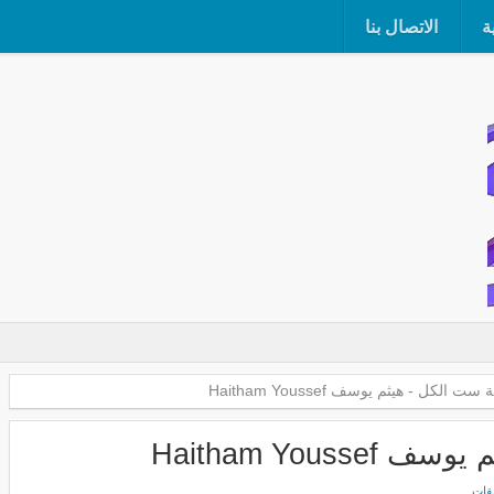
ة
الاتصال بنا
 الكل - هيثم يوسف Haitham Youssef
Haitham Yous
يقات