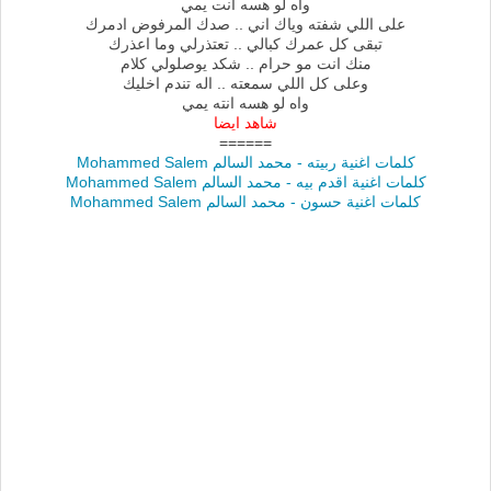
واه لو هسه انت يمي
على اللي شفته وياك اني .. صدك المرفوض ادمرك
تبقى كل عمرك كبالي .. تعتذرلي وما اعذرك
منك انت مو حرام .. شكد يوصلولي كلام
وعلى كل اللي سمعته .. اله تندم اخليك
واه لو هسه انته يمي
شاهد ايضا
======
كلمات اغنية ربيته - محمد السالم Mohammed Salem
كلمات اغنية اقدم بيه - محمد السالم Mohammed Salem
كلمات اغنية حسون - محمد السالم Mohammed Salem