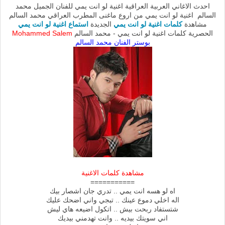
احدث الاغاني العربية العراقية اغنية لو انت يمي للفنان الجميل محمد
السالم اغنية لو انت يمي من اروع ماغنى المطرب العراقي محمد السالم
مشاهدة
كلمات اغنية لو انت يمي
الجديدة
استماع اغنية لو انت يمي
الحصرية كلمات اغنية لو انت يمي - محمد السالم
Mohammed Salem
بوستر الفنان محمد السالم
مشاهدة كلمات الاغنية
===========
اه لو هسه انت يمي .. تدري جان اشصار بيك
اله اخلي دموع عينك .. تبجي واني اضحك عليك
شتستفاد ربحت بيش .. اتكول اضيعه هاي ليش
اني سويتك بيديه .. وانت تهدمني بيديك