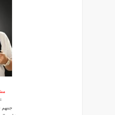
مشا
=
جننهم ح