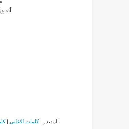
م
آنه وي
المصدر |
كلمات الاغاني
|
كلما