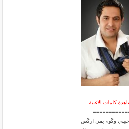
هدة كلمات الاغنية
===========
بيبي وكَوم يمي اركَص