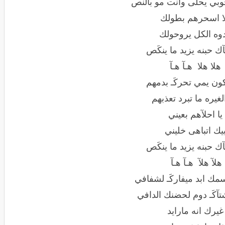
وبي يحلى وانت مو بالنص
ا اسحرهم بطولك
وه الكل يروحولك
آك حبنه يزيد ما ينكَص
هلا هلا هـآ هـآ
ون يمي تحركَـ بدمهم
الغيره ما تبرد تعذبهم
يا احلآهم بعيني
يك اتباهى خليني
آك حبنه يزيد ما ينكَص
هلآ هلآ هـآ هـآ
مك ابد ميفاركَـ لشفافي
آكَـ دوم لحضنك الدافي
غيرك انه مارايد