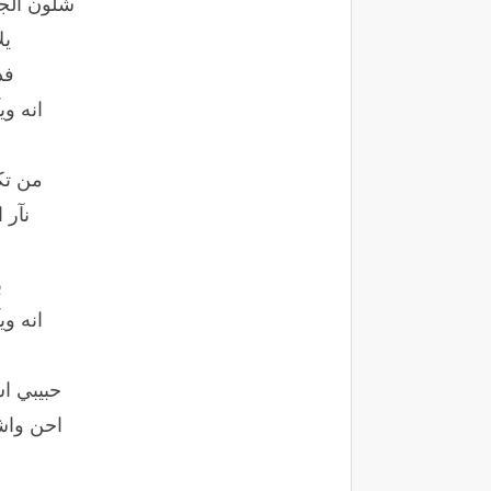
شلون الج
يل
فد
انه وي
من تك
نآر 
ب
انه وي
حبيبي اس
احن واشت