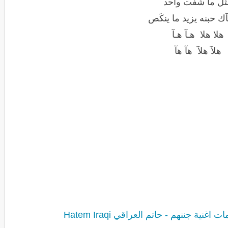
ثل ما شفت واحد
آك حبنه يزيد ما ينكَص
هلا هلا هـآ هـآ
هلآ هلآ هآ هآ
ت اغنية جننهم - حاتم العراقي Hatem Iraqi