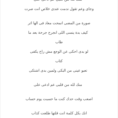
وجاى وعم تقول ندمت عندى خلاص انت صرت
صورة من المضى انمحت معاد فى الها اثر
كيف بدة ينسى اللى انجرح جرحة بعد ما
طاب
لو بدى احكى عن الوجع مش راح يكفى
كتاب
تعبو عينى من البكى ولمين بدى اشتكى
منك لله من قلبى عم ادعى على
اصعب وقت حدك كنت ما حسبت يوم حساب
انك بكل كلمة انت قلتها طلعت كذاب