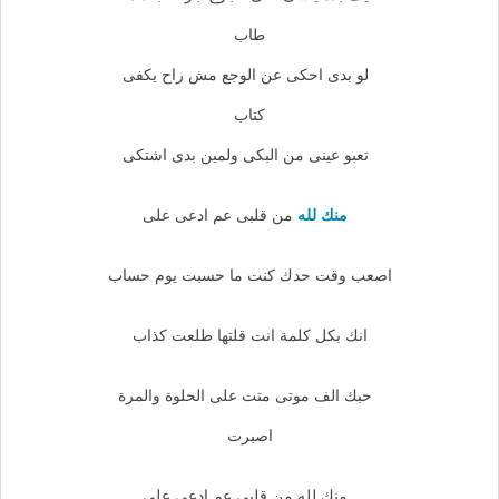
طاب
لو بدى احكى عن الوجع مش راح يكفى
كتاب
تعبو عينى من البكى ولمين بدى اشتكى
منك لله
من قلبى عم ادعى على
اصعب وقت حدك كنت ما حسبت يوم حساب
انك بكل كلمة انت قلتها طلعت كذاب
حبك الف موتى متت على الحلوة والمرة
اصبرت
منك لله من قلبى عم ادعى على