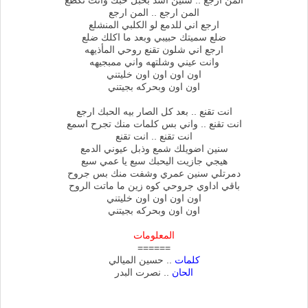
المن ارجع .. سنين اشد بحبل حبك وانت تكطع
المن ارجع .. المن ارجع
ارجع اني للدمع لو الكلبي المنشلع
ضلع سميتك حبيبي وبعد ما اكلك ضلع
ارجع اني شلون تقنع روحي المأذيهه
وانت عيني وشلتهه واني ممبجيهه
اون اون اون اون خليتني
اون اون وبحركه بجيتني
انت تقنع .. بعد كل الصار بيه الحبك ارجع
انت تقنع .. واني بس كلمات منك تجرح اسمع
انت تقنع .. انت تقنع
سنين اضويلك شمع وذبل عيوني الدمع
هيجي جازيت اليحبك سبع يا عمي سبع
دمرتلي سنين عمري وشفت منك بس جروح
باقي اداوي جروحي كوه زين ما ماتت الروح
اون اون اون اون خليتني
اون اون وبحركه بجيتني
المعلومات
======
كلمات
.. حسين الميالي
الحان
.. نصرت البدر