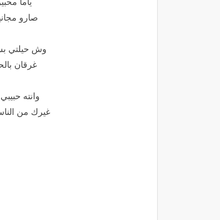
ياما محبي
صارو مجاني
وش حيلتي بس 
غرقان بالح
وانته حبيبي
غيرك من النا