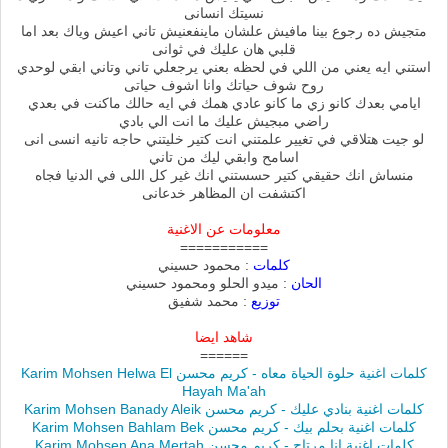
نسيتك انسانى
متجيش ده رجوع بينا مافيش علشان ماينفعنيش تاني اعيش وياك بعد اما
قلبي هان عليك في ثوانى
استني ايه يعني من اللي في لحظه بعني يرجعلي تاني وتاني ابقي لوحدي
روح شوف حياتك وانا اشوف حياتى
ايامي بعدك كانو زي ما كانو عادي همك في ايه حالك ماكنت في بعدي
راضي مبجيش عليك ما انت الي بادي
لو جيت هتلاقي في تغيير علمتني انت كتير خليتني حاجه تانيه انسى انى
اسامح وابقي ليك من تاني
منساش انك حقيقي كتير حسستني انك غير كل اللى في الدنيا فجاه
اكتشفت ان المظاهر خدعانى
معلومات عن الاغنية
===========
كلمات
: محمود حسيني
الحان
: ميدو الحلو ومحمود حسيني
توزيع
: محمد شفيق
شاهد ايضا
======
كلمات اغنية حلوة الحياة معاه - كريم محسن Karim Mohsen Helwa El
Hayah Ma'ah
كلمات اغنية بنادي عليك - كريم محسن Karim Mohsen Banady Aleik
كلمات اغنية بحلم بيك - كريم محسن Karim Mohsen Bahlam Bek
كلمات اغنية انا مرتاح - كريم محسن Karim Mohsen Ana Mertah