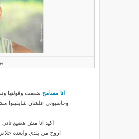
بو
انا مسامح
ضعفت وقولتها ون
وحاسبوني علشان شايفينوا مش
اكيد انا مش هضيع تاني ق
اروح من بلدي وابعدة خلاص 