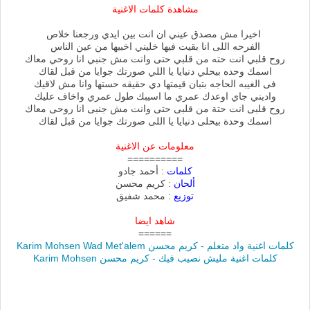
مشاهدة كلمات الاغنية
اخيرا مش مصدق عيني ان انت بين ايدي ورجعنا خلاص
الفرحه اللى انا بقيت فيها خليني اخبيها من عين الناس
روح قلبي انت حته من قلبي حتى وانت مش جنبي انا روحي معاك
اسمك وحده بيحلي دنيايا يا اللي صورتك جوايا من قبل لقاك
فى الغيبه الحاجه بتبان قيمتها دي حقيقه حستها وانا مش لاقيك
واديني جاي اوعدك عمري ما اسيبك طول عمري واخاف عليك
روح قلبى انت حتة من قلبى حتى وانت مش جنبى انا روحى معاك
اسمك وحدة بيحلى دنيايا يا اللى صورتك جوايا من قبل لقاك
معلومات عن الاغنية
==========
كلمات
: أحمد جادو
ألحان
: كريم محسن
توزيع
: محمد شفيق
شاهد ايضا
======
كلمات اغنية واد متعلم - كريم محسن Karim Mohsen Wad Met'alem
كلمات اغنية مليش نصيب فيك - كريم محسن Karim Mohsen