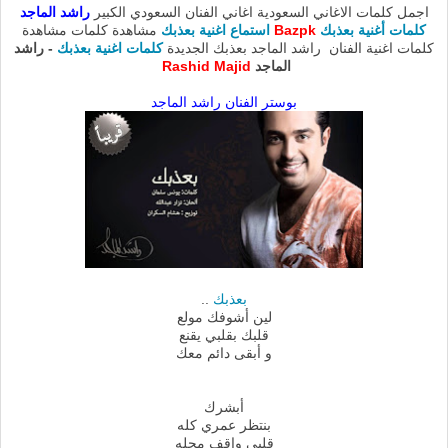
اجمل كلمات الاغاني السعودية اغاني الفنان السعودي الكبير
راشد الماجد
كلمات أغنية بعذبك
Bazpk
استماع اغنية بعذبك
مشاهدة كلمات مشاهدة
كلمات اغنية الفنان راشد الماجد بعذبك الجديدة
كلمات اغنية بعذبك
- راشد
الماجد
Rashid Majid
بوستر الفنان راشد الماجد
بعذبك
..
لين أشوفك مولع
قلبك بقلبي يقنع
و أبقى دائم معك
أبشرك
بنتظر عمري كله
قلبي واقف محله