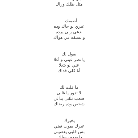
مثل ظلك وراك
أطمنك ..
غيري لو جاك وده
بدعي ربي يرده
و بسبقه في هواك
بقول لك
يا نظر عيني و أغلا
عني لو بتغلا
أنا كلي فداك
ما قلت لك
لا تدور يا غالي
صعب تلقى بدالي
شخص وده رضاك
بخبرك
غيرك يموت فيني
بس قلبي يعصيني
ما يهمه سواك..