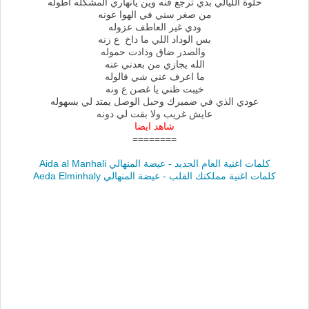
حلوة الليالي بدي ترجع فنه وين يانهاري المشكله اطوله
من صغر سني في الهوا عونه
ودي غير العاطف عزوله
بس الوداد اللي ما داخ ع زنه
والصدر ضاق وذادت حموله
الله يجازي من بعدني عنه
ما اعرف عني شي قالوله
خيبت ظني يا غصن ع ونه
عودي الذي في ضميرك وحبل الوصل يمتد لي بسهوله
عايش غريب ولا بقت لي دونه
شاهد ايضا
========
كلمات اغنية العام الجديد - عيضة المنهالي Aida al Manhali
كلمات اغنية مملكتك القلب - عيضة المنهالي Aeda Elminhaly