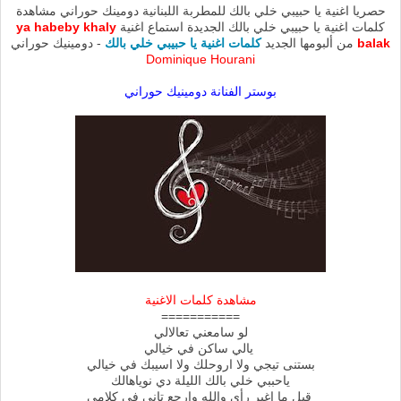
حصريا اغنية يا حبيبي خلي بالك للمطربة اللبنانية دومينك حوراني مشاهدة
كلمات اغنية يا حبيبي خلي بالك الجديدة استماع اغنية
ya habeby khaly
balak
من ألبومها الجديد
كلمات اغنية يا حبيبي خلي بالك
- دومينيك حوراني
Dominique Hourani
بوستر الفنانة دومينيك حوراني
مشاهدة كلمات الاغنية
===========
لو سامعني تعالالي
يالي ساكن في خيالي
بستنى تيجي ولا اروحلك ولا اسيبك في خيالي
ياحببي خلي بالك الليلة دي نوياهالك
قبل ما اغير رأي والله وارجع تاني في كلامي