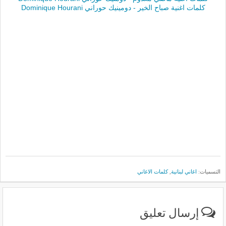
كلمات اغنية صباح الخير - دومينيك حوراني Dominique Hourani
التسميات:
اغاني لبنانية
,
كلمات الاغاني
إرسال تعليق